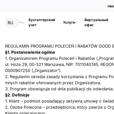
rec
Бухгалтерский
Виртуальный
RU
Услуги
учет
офис
REGULAMIN PROGRAMU POLECEŃ I RABATÓW GOOD 
§1. Postanowienia ogólne
1. Organizatorem Programu Poleceń i Rabatów („Program"
ul. Hoża 29, 00-521 Warszawa, NIP: 7011040745, REGO
0000907250 („Organizator").
2. Regulamin określa zasady korzystania z Programu P
innych rabatów oferowanych przez Organizatora.
3. Program obowiązuje od dnia publikacji do odwołania.
§2. Definicje
1. Klient – podmiot posiadający aktywną umowę o świad
2. Osoba Polecona – przedsiębiorca, który zawrze z O
Klienta polecającego.