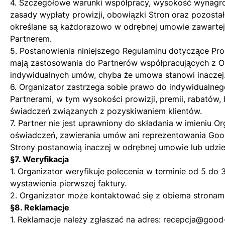
4. Szczegółowe warunki współpracy, wysokość wynagrod
zasady wypłaty prowizji, obowiązki Stron oraz pozosta
określane są każdorazowo w odrębnej umowie zawarte
Partnerem.
5. Postanowienia niniejszego Regulaminu dotyczące Pro
mają zastosowania do Partnerów współpracujących z O
indywidualnych umów, chyba że umowa stanowi inaczej
6. Organizator zastrzega sobie prawo do indywidualneg
Partnerami, w tym wysokości prowizji, premii, rabatów
świadczeń związanych z pozyskiwaniem klientów.
7. Partner nie jest uprawniony do składania w imieniu O
oświadczeń, zawierania umów ani reprezentowania Good 
Strony postanowią inaczej w odrębnej umowie lub udzi
§7. Weryfikacja
1. Organizator weryfikuje polecenia w terminie od 5 do
wystawienia pierwszej faktury.
2. Organizator może kontaktować się z obiema stronami
§8. Reklamacje
1. Reklamacje należy zgłaszać na adres:
recepcja@good-