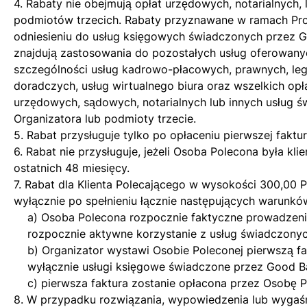
4. Rabaty nie obejmują opłat urzędowych, notarialnych, 
podmiotów trzecich. Rabaty przyznawane w ramach Pr
odniesieniu do usług księgowych świadczonych przez Goo
znajdują zastosowania do pozostałych usług oferowany
szczególności usług kadrowo-płacowych, prawnych, lega
doradczych, usług wirtualnego biura oraz wszelkich opł
urzędowych, sądowych, notarialnych lub innych usług 
Organizatora lub podmioty trzecie.
5. Rabat przysługuje tylko po opłaceniu pierwszej fakt
6. Rabat nie przysługuje, jeżeli Osoba Polecona była kl
ostatnich 48 miesięcy.
7. Rabat dla Klienta Polecającego w wysokości 300,00 P
wyłącznie po spełnieniu łącznie następujących warunkó
a) Osoba Polecona rozpocznie faktyczne prowadzenie
rozpocznie aktywne korzystanie z usług świadczonyc
b) Organizator wystawi Osobie Poleconej pierwszą f
wyłącznie usługi księgowe świadczone przez Good Bal
c) pierwsza faktura zostanie opłacona przez Osobę P
8. W przypadku rozwiązania, wypowiedzenia lub wygaś