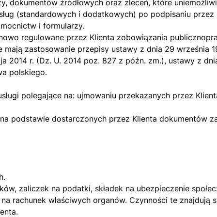
y, dokumentów źródłowych oraz zleceń, które uniemożliwiać
ług (standardowych i dodatkowych) po podpisaniu przez 
mocnictw i formularzy.
inowo regulowane przez Klienta zobowiązania publicznopr
mają zastosowanie przepisy ustawy z dnia 29 września 199
2014 r. (Dz. U. 2014 poz. 827 z późn. zm.), ustawy z dnia 
wa polskiego.
ugi polegające na: ujmowaniu przekazanych przez Klient
T, na podstawie dostarczonych przez Klienta dokumentów
h.
tków, zaliczek na podatki, składek na ubezpieczenie społ
h na rachunek właściwych organów. Czynności te znajdują 
enta.