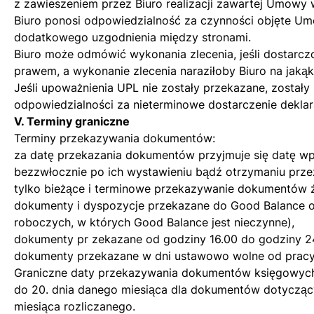
z zawieszeniem przez Biuro realizacji zawartej Umowy 
Biuro ponosi odpowiedzialność za czynności objęte Um
dodatkowego uzgodnienia między stronami.
Biuro może odmówić wykonania zlecenia, jeśli dostarcz
prawem, a wykonanie zlecenia naraziłoby Biuro na jaką
Jeśli upoważnienia UPL nie zostały przekazane, został
odpowiedzialności za nieterminowe dostarczenie dekla
V. Terminy graniczne
Terminy przekazywania dokumentów:
za datę przekazania dokumentów przyjmuje się datę 
bezzwłocznie po ich wystawieniu bądź otrzymaniu przez
tylko bieżące i terminowe przekazywanie dokumentów 
dokumenty i dyspozycje przekazane do Good Balance o
roboczych, w których Good Balance jest nieczynne),
dokumenty pr zekazane od godziny 16.00 do godziny 2
dokumenty przekazane w dni ustawowo wolne od pracy 
Graniczne daty przekazywania dokumentów księgowyc
do 20. dnia danego miesiąca dla dokumentów dotyczący
miesiąca rozliczanego.