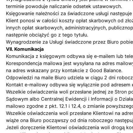
terminie powoduje naliczanie odsetek ustawowych.
Księgowanie należności za świadczone usługi następuje
Klient ponosi w całości koszty opłat skarbowych od z
innych opłat skarbowych, administracyjnych, publiczno
następnie obciążyć go z tego tytułu.
Wynagrodzenie za Usługi świadczone przez Biuro pobie
VII. Komunikacja
Komunikacja z księgowym odbywa się e-mailem lub tel
Korespondencja mailowa jest wysyłana na adres mailo
na adres wskazany przy kontakcie z Good Balance.
Odpowiedzi na maile Biuro udziela w ciągu 2 dni roboc
Kontakt e-mailowy odbywa się wyłącznie pod adresem 
Wszelkie oświadczenia woli przesłane jednej ze Stron 
Sądowym albo Centralnej Ewidencji i Informacji o Dzi
mailowo zgodne z pkt. 12.1 i 12.4, o zmianie powyższeg
Wszelkie oświadczenia woli przesłane Klientowi na ad
wiąże ona Biuro począwszy od dnia roboczego następu
Jeżeli doręczenie Klientowi oświadczenia woli drogą ko