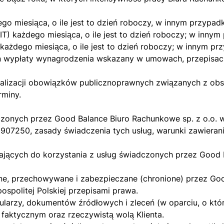
go miesiąca, o ile jest to dzień roboczy, w innym przypad
IT) każdego miesiąca, o ile jest to dzień roboczy; w inny
każdego miesiąca, o ile jest to dzień roboczy; w innym pr
ień wypłaty wynagrodzenia wskazany w umowach, przepisac
realizacji obowiązków publicznoprawnych związanych z ob
rminy.
adczonych przez Good Balance Biuro Rachunkowe sp. z o.o
7250, zasady świadczenia tych usług, warunki zawierani
ających do korzystania z usług świadczonych przez Good 
e, przechowywane i zabezpieczane (chronione) przez Goo
spolitej Polskiej przepisami prawa.
ularzy, dokumentów źródłowych i zleceń (w oparciu, o któ
 faktycznym oraz rzeczywistą wolą Klienta.