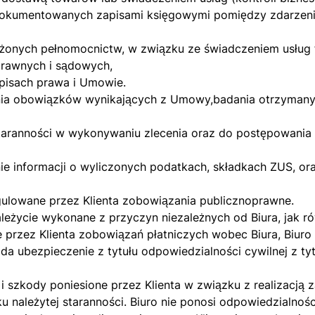
udokumentowanych zapisami księgowymi pomiędzy zdarzeni
ożonych pełnomocnictw, w związku ze świadczeniem usług
prawnych i sądowych,
pisach prawa i Umowie.
iania obowiązków wynikających z Umowy,badania otrzyman
staranności w wykonywaniu zlecenia oraz do postępowania 
ie informacji o wyliczonych podatkach, składkach ZUS, o
gulowane przez Klienta zobowiązania publicznoprawne.
ależycie wykonane z przyczyn niezależnych od Biura, jak ró
e przez Klienta zobowiązań płatniczych wobec Biura, Biuro
da ubezpieczenie z tytułu odpowiedzialności cywilnej z ty
 i szkody poniesione przez Klienta w związku z realizac
ku należytej staranności. Biuro nie ponosi odpowiedzialnoś