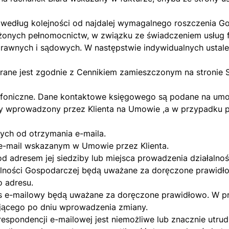
 według kolejności od najdalej wymagalnego roszczenia G
łożonych pełnomocnictw, w związku ze świadczeniem usług
prawnych i sądowych. W następstwie indywidualnych ustaleń
rane jest zgodnie z Cennikiem zamieszczonym na stronie S
efoniczne. Dane kontaktowe księgowego są podane na umo
wy wprowadzony przez Klienta na Umowie ,a w przypadku p
zych od otrzymania e-maila.
e-mail wskazanym w Umowie przez Klienta.
pod adresem jej siedziby lub miejsca prowadzenia działal
ałalności Gospodarczej będą uważane za doręczone prawid
o adresu.
res e-mailowy będą uważane za doręczone prawidłowo. W p
jącego po dniu wprowadzenia zmiany.
respondencji e-mailowej jest niemożliwe lub znacznie utr