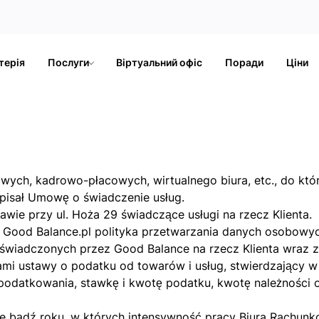
терія
Послуги
Віртуальний офіс
Поради
Ціни
h, kadrowo-płacowych, wirtualnego biura, etc., do której
dpisał Umowę o świadczenie usług.
awie przy ul. Hoża 29 świadczące usługi na rzecz Klienta.
ej Good Balance.pl polityka przetwarzania danych osobowy
świadczonych przez Good Balance na rzecz Klienta wraz z 
mi ustawy o podatku od towarów i usług, stwierdzający w
odatkowania, stawkę i kwotę podatku, kwotę należności o
ale bądź roku, w których intensywność pracy Biura Rachu