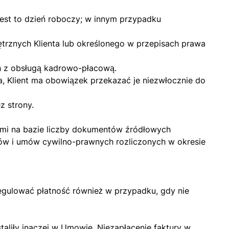
jest to dzień roboczy; w innym przypadku
rznych Klienta lub określonego w przepisach prawa
h z obsługą kadrowo-płacową.
, Klient ma obowiązek przekazać je niezwłocznie do
 strony.
ami na bazie liczby dokumentów źródłowych
ów i umów cywilno-prawnych rozliczonych w okresie
egulować płatność również w przypadku, gdy nie
taliły inaczej w Umowie. Niezapłacenie faktury w