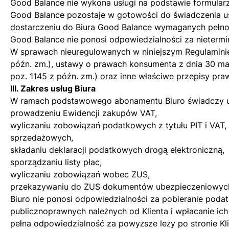
Good Balance nie wykona usługi na podstawie formularz
Good Balance pozostaje w gotowości do świadczenia us
dostarczeniu do Biura Good Balance wymaganych pełno
Good Balance nie ponosi odpowiedzialności za nieterm
W sprawach nieuregulowanych w niniejszym Regulaminie 
późn. zm.), ustawy o prawach konsumenta z dnia 30 maja 
poz. 1145 z późn. zm.) oraz inne właściwe przepisy pra
III. Zakres usług Biura
W ramach podstawowego abonamentu Biuro świadczy usł
prowadzeniu Ewidencji zakupów VAT,
wyliczaniu zobowiązań podatkowych z tytułu PIT i VA
sprzedażowych,
składaniu deklaracji podatkowych drogą elektroniczną,
sporządzaniu listy płac,
wyliczaniu zobowiązań wobec ZUS,
przekazywaniu do ZUS dokumentów ubezpieczeniowyc
Biuro nie ponosi odpowiedzialności za pobieranie poda
publicznoprawnych należnych od Klienta i wpłacanie ic
pełna odpowiedzialność za powyższe leży po stronie Kli