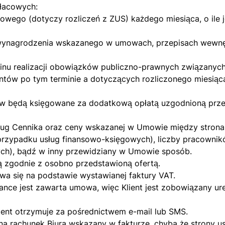
łacowych:
owego (dotyczy rozliczeń z ZUS) każdego miesiąca, o ile 
wynagrodzenia wskazanego w umowach, przepisach wewnęt
nu realizacji obowiązków publiczno-prawnych związanyc
tów po tym terminie a dotyczących rozliczonego miesiąca
w będą księgowane za dodatkową opłatą uzgodnioną przez
dług Cennika oraz ceny wskazanej w Umowie między stron
rzypadku usług finansowo-księgowych), liczby pracownik
h), bądź w inny przewidziany w Umowie sposób.
ą zgodnie z osobno przedstawioną ofertą.
wa się na podstawie wystawianej faktury VAT.
ance jest zawarta umowa, więc Klient jest zobowiązany ur
lient otrzymuje za pośrednictwem e-mail lub SMS.
na rachunek Biura wskazany w fakturze, chyba że strony us