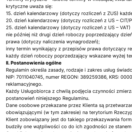
krytyczne uważa się:
15. dzień kalendarzowy (dotyczy rozliczeń z ZUS) każde
20. dzień kalendarzowy (dotyczy rozliczeń z US – CIT/P
25. dzień kalendarzowy (dotyczy rozliczeń z US – VAT) 
nie później niż drugi dzień roboczy poprzedzający dz
prawa (dotyczy naliczenia wynagrodzeń);
inny termin wynikający z przepisów prawa dotyczący 
każdy dzień roboczy poprzedzający wskazane wyżej te
II. Postanowienia ogólne
Regulamin określa zasady, rodzaje i zakres usług świ
NIP: 7011040745, numer REGON: 389259386, KRS: 000090
reklamacyjnego.
Każdy Usługobiorca z chwilą podjęcia czynności zmierz
postanowień niniejszego Regulaminu.
Dane osobowe przekazane przez Klienta są przetwarzan
obowiązującymi (w tym zakresie) na terytorium Rzeczypo
Klient zobowiązany jest do takiego przekazywania form
budziły one wątpliwości co do ich zgodności ze stanem