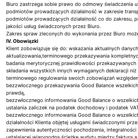
Biuro zastrzega sobie prawo do odmowy świadczenia us
podmiotów prowadzących działalność w zakresie trans
podmiotów prowadzących działalność co do zakresu, pr
jakości usług świadczonych przez Biuro.
Zakres spraw zleconych do wykonania przez Biuro może 
IV. Obowiązki
Klient zobowiązuje się do: wskazania aktualnych danyc
aktualizowania,terminowego przekazywania kompletnyc
badania merytorycznej prawidłowości przekazywanych
składania wszystkich innych wymaganych deklaracji niż 
terminowego regulowania swoich zobowiązań względe
bezzwłocznego przekazywania Good Balance wszelkich 
prawdą,
bezzwłocznego informowania Good Balance o wszelkich
ustalania zaliczek na podatek dochodowy i podatek VAT
bezzwłocznego informowania Good Balance o wszelkich
działalności Klienta objętej usługami świadczonymi prz
zapewnienia autentyczności pochodzenia, integralności 
ustalającej wiarygodną ścieżkę audytu między fakturą 