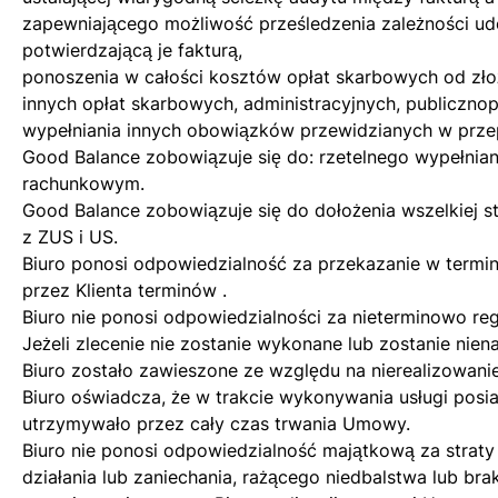
zapewniającego możliwość prześledzenia zależności 
potwierdzającą je fakturą,
ponoszenia w całości kosztów opłat skarbowych od zł
innych opłat skarbowych, administracyjnych, publiczno
wypełniania innych obowiązków przewidzianych w prze
Good Balance zobowiązuje się do: rzetelnego wypełn
rachunkowym.
Good Balance zobowiązuje się do dołożenia wszelkiej 
z ZUS i US.
Biuro ponosi odpowiedzialność za przekazanie w termin
przez Klienta terminów .
Biuro nie ponosi odpowiedzialności za nieterminowo re
Jeżeli zlecenie nie zostanie wykonane lub zostanie nien
Biuro zostało zawieszone ze względu na nierealizowani
Biuro oświadcza, że w trakcie wykonywania usługi posia
utrzymywało przez cały czas trwania Umowy.
Biuro nie ponosi odpowiedzialność majątkową za straty
działania lub zaniechania, rażącego niedbalstwa lub bra