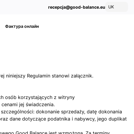
UK
recepcja@good-balance.eu
Фактура онлайн
 niniejszy Regulamin stanowi załącznik.
ch osób korzystających z witryny
cenami jej świadczenia.
 szczególności: dokonanie sprzedaży, datę dokonania
raz dane dotyczące podatnika i nabywcy, jego duplikat
nkowego Good Balance jest wzmożona. Za terminy