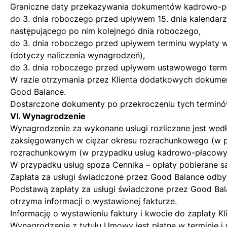
Graniczne daty przekazywania dokumentów kadrowo-p
do 3. dnia roboczego przed upływem 15. dnia kalendarz
następującego po nim kolejnego dnia roboczego,
do 3. dnia roboczego przed upływem terminu wypłaty 
(dotyczy naliczenia wynagrodzeń),
do 3. dnia roboczego przed upływem ustawowego termi
W razie otrzymania przez Klienta dodatkowych dokumen
Good Balance.
Dostarczone dokumenty po przekroczeniu tych terminó
VI. Wynagrodzenie
Wynagrodzenie za wykonane usługi rozliczane jest we
zaksięgowanych w ciężar okresu rozrachunkowego (w p
rozrachunkowym (w przypadku usług kadrowo-płacowyc
W przypadku usług spoza Cennika – opłaty pobierane s
Zapłata za usługi świadczone przez Good Balance odby
Podstawą zapłaty za usługi świadczone przez Good Bal
otrzyma informacji o wystawionej fakturze.
Informację o wystawieniu faktury i kwocie do zapłaty K
Wynagrodzenie z tytułu Umowy jest płatne w terminie i 