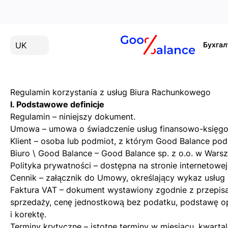
UK
Бухгал
Regulamin korzystania z usług Biura Rachunkowego
I. Podstawowe definicje
Regulamin – niniejszy dokument.
Umowa – umowa o świadczenie usług finansowo-księgowyc
Klient – osoba lub podmiot, z którym Good Balance po
Biuro \ Good Balance – Good Balance sp. z o.o. w Warsz
Polityka prywatności – dostępna na stronie internetow
Cennik – załącznik do Umowy, określający wykaz usług 
Faktura VAT – dokument wystawiony zgodnie z przepisa
sprzedaży, cenę jednostkową bez podatku, podstawę op
i korektę.
Terminy krytyczne – istotne terminy w miesiącu, kwart