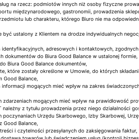
ług na rzecz: podmiotów innych niż osoby fizyczne prowa
portu międzynarodowego, gastronomii, prowadzenia skle
zedmiotu lub charakteru, którego Biuro nie ma odpowiedn
być ustalony z Klientem na drodze indywidualnych negocj
h identyfikacyjnych, adresowych i kontaktowych, zgodnyc
h dokumentów do Biura Good Balance w ustalonej formie,
 do Biura Good Balance dokumentów,
te, które zostały określone w Umowie, do których składani
m Good Balance,
informacji mogących mieć wpływ na zakres świadczonych 
 zdarzeniach mogących mieć wpływ na prawidłowość prow
 należny z tytułu prowadzenia przez niego działalności g
 poczynaniach Urzędu Skarbowego, Izby Skarbowej, Urzęd
ez Good Balance,
treści i czytelności przesyłanych do zaksięgowania faktur
a dostawą towarów lub świadczeniem usług (kontroli bizne