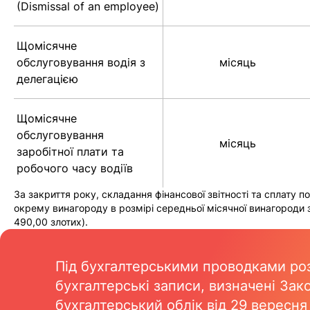
(Dismissal of an employee)
Щомісячне
обслуговування водія з
місяць
делегацією
Щомісячне
обслуговування
місяць
заробітної плати та
робочого часу водіїв
За закриття року, складання фінансової звітності та сплату п
окрему винагороду в розмірі середньої місячної винагороди 
490,00 злотих).
Під бухгалтерськими проводками ро
бухгалтерські записи, визначені Зак
бухгалтерський облік від 29 вересня 