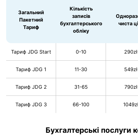
Кількість
Загальний
записів
Однораз
Пакетний
бухгалтерського
чиста ц
Тариф
обліку
Тариф JDG Start
0-10
290zł
Тариф JDG 1
11-30
549zł
Тариф JDG 2
31-65
790zł
Тариф JDG 3
66-100
1049z
Бухгалтерські послуги 