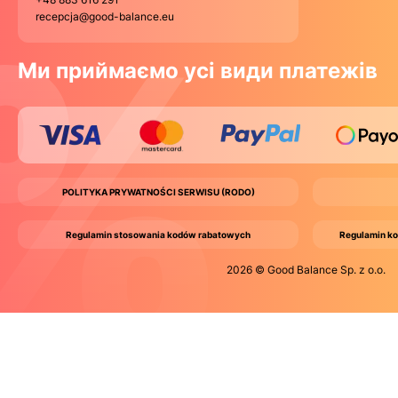
recepcja@good-balance.eu
Ми приймаємо усі види платежів
POLITYKA PRYWATNOŚCI SERWISU (RODO)
Regulamin stosowania kodów rabatowych
Regulamin ko
2026 © Good Balance Sp. z o.o.