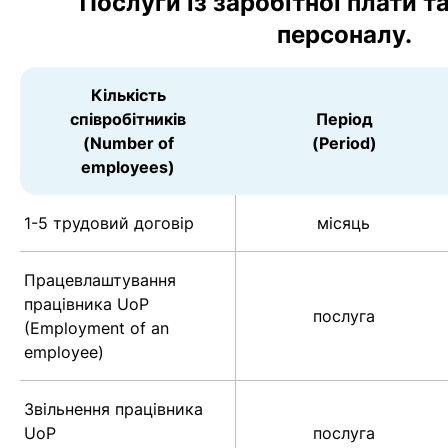
Послуги із заробітної плати т
персоналу.
Кількість
співробітників
Період
(Number of
(Period)
employees)
1-5 трудовий договір
місяць
Працевлаштування
працівника UoP
послуга
(Employment of an
employee)
Звільнення працівника
UoP
послуга