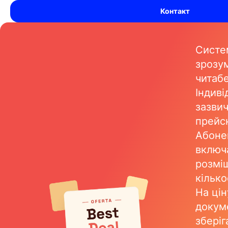
Контакт
Систе
зрозум
читаб
Індиві
зазви
прейс
Абоне
включ
розмі
кілько
На цін
докум
зберіг