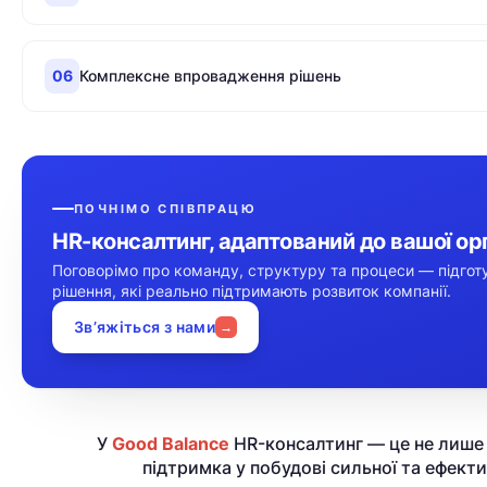
06
Комплексне впровадження рішень
ПОЧНІМО СПІВПРАЦЮ
HR-консалтинг, адаптований до вашої орг
Поговорімо про команду, структуру та процеси — підгот
рішення, які реально підтримають розвиток компанії.
Зв’яжіться з нами
→
У
Good Balance
HR-консалтинг — це не лише 
підтримка у побудові сильної та ефект