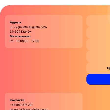
Адреса
ul. Zygmunta Augusta 5/2A
31-504 Kraków
Ми працюємо
Pn - Pt 09:00 - 17:00
П
Контакти
+48 883 616 291
recepcja@good-balance.eu