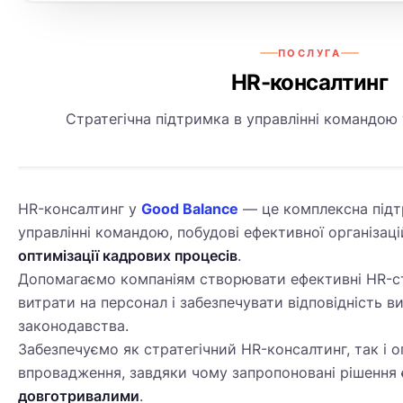
ПОСЛУГА
HR-консалтинг
Стратегічна підтримка в управлінні командою 
HR-консалтинг у
Good Balance
— це комплексна підт
управлінні командою, побудові ефективної організаці
оптимізації кадрових процесів
.
Допомагаємо компаніям створювати ефективні HR-ст
витрати на персонал і забезпечувати відповідність 
законодавства.
Забезпечуємо як стратегічний HR-консалтинг, так і 
HR
впровадження, завдяки чому запропоновані рішення
довготривалими
.