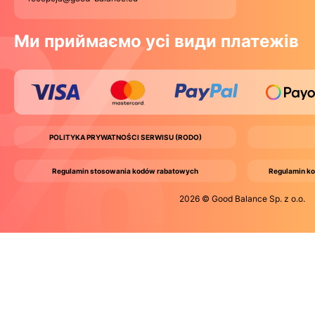
Ми приймаємо усі види платежів
POLITYKA PRYWATNOŚCI SERWISU (RODO)
Regulamin stosowania kodów rabatowych
Regulamin ko
2026 © Good Balance Sp. z o.o.