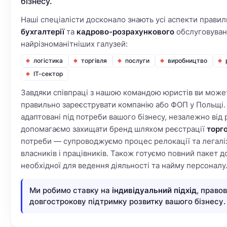
бізнесу.
Наші спеціалісти досконало знають усі аспекти прави
бухгалтерії
та
кадрово-розрахункового
обслуговуванн
найрізноманітніших галузей:
логістика
торгівля
послуги
виробництво
ІТ-сектор
Завдяки співпраці з нашою командою юристів ви може
правильно зареєструвати компанію або ФОП у Польщі.
адаптовані під потреби вашого бізнесу, незалежно від р
допомагаємо захищати бренд шляхом реєстрації
торг
потреби — супроводжуємо процес релокації та легалі
власників і працівників. Також готуємо повний пакет д
необхідної для ведення діяльності та найму персоналу
Ми робимо ставку на
індивідуальний підхід
, право
довгострокову підтримку розвитку вашого бізнесу.