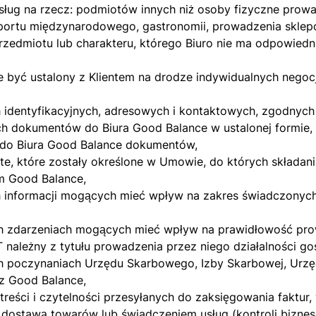
ług na rzecz: podmiotów innych niż osoby fizyczne prowa
portu międzynarodowego, gastronomii, prowadzenia skle
zedmiotu lub charakteru, którego Biuro nie ma odpowiedn
być ustalony z Klientem na drodze indywidualnych negocj
h identyfikacyjnych, adresowych i kontaktowych, zgodnyc
h dokumentów do Biura Good Balance w ustalonej formie,
 do Biura Good Balance dokumentów,
te, które zostały określone w Umowie, do których składani
m Good Balance,
informacji mogących mieć wpływ na zakres świadczonych 
 zdarzeniach mogących mieć wpływ na prawidłowość prow
 należny z tytułu prowadzenia przez niego działalności g
 poczynaniach Urzędu Skarbowego, Izby Skarbowej, Urzęd
ez Good Balance,
treści i czytelności przesyłanych do zaksięgowania faktur
a dostawą towarów lub świadczeniem usług (kontroli bizne