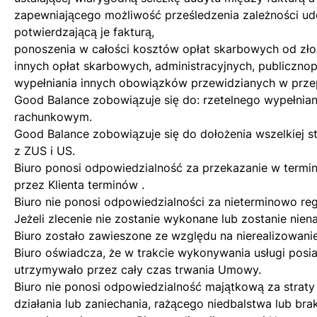
zapewniającego możliwość prześledzenia zależności 
potwierdzającą je fakturą,
ponoszenia w całości kosztów opłat skarbowych od zł
innych opłat skarbowych, administracyjnych, publiczno
wypełniania innych obowiązków przewidzianych w prze
Good Balance zobowiązuje się do: rzetelnego wypełn
rachunkowym.
Good Balance zobowiązuje się do dołożenia wszelkiej 
z ZUS i US.
Biuro ponosi odpowiedzialność za przekazanie w termin
przez Klienta terminów .
Biuro nie ponosi odpowiedzialności za nieterminowo re
Jeżeli zlecenie nie zostanie wykonane lub zostanie nien
Biuro zostało zawieszone ze względu na nierealizowani
Biuro oświadcza, że w trakcie wykonywania usługi posia
utrzymywało przez cały czas trwania Umowy.
Biuro nie ponosi odpowiedzialność majątkową za straty
działania lub zaniechania, rażącego niedbalstwa lub bra