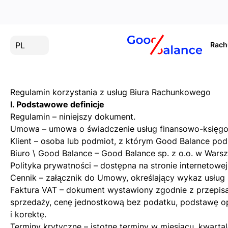
PL
Rac
Regulamin korzystania z usług Biura Rachunkowego
I. Podstawowe definicje
Regulamin – niniejszy dokument.
Umowa – umowa o świadczenie usług finansowo-księgowyc
Klient – osoba lub podmiot, z którym Good Balance po
Biuro \ Good Balance – Good Balance sp. z o.o. w Warsz
Polityka prywatności – dostępna na stronie internetow
Cennik – załącznik do Umowy, określający wykaz usług 
Faktura VAT – dokument wystawiony zgodnie z przepisa
sprzedaży, cenę jednostkową bez podatku, podstawę op
i korektę.
Terminy krytyczne – istotne terminy w miesiącu, kwart