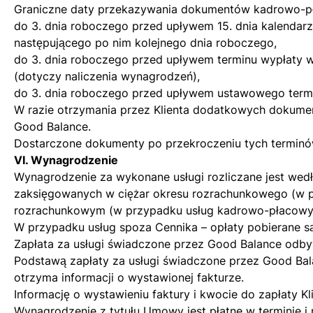
Graniczne daty przekazywania dokumentów kadrowo-p
do 3. dnia roboczego przed upływem 15. dnia kalendarz
następującego po nim kolejnego dnia roboczego,
do 3. dnia roboczego przed upływem terminu wypłaty 
(dotyczy naliczenia wynagrodzeń),
do 3. dnia roboczego przed upływem ustawowego termi
W razie otrzymania przez Klienta dodatkowych dokumen
Good Balance.
Dostarczone dokumenty po przekroczeniu tych terminó
VI. Wynagrodzenie
Wynagrodzenie za wykonane usługi rozliczane jest we
zaksięgowanych w ciężar okresu rozrachunkowego (w p
rozrachunkowym (w przypadku usług kadrowo-płacowyc
W przypadku usług spoza Cennika – opłaty pobierane s
Zapłata za usługi świadczone przez Good Balance odby
Podstawą zapłaty za usługi świadczone przez Good Bal
otrzyma informacji o wystawionej fakturze.
Informację o wystawieniu faktury i kwocie do zapłaty K
Wynagrodzenie z tytułu Umowy jest płatne w terminie i 