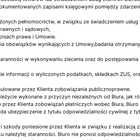
udokumentowanych zapisami księgowymi pomiędzy zdarzeni
ożonych pełnomocnictw, w związku ze świadczeniem usług
prawnych i sądowych,
pisach prawa i Umowie.
iania obowiązków wynikających z Umowy,badania otrzyman
staranności w wykonywaniu zlecenia oraz do postępowania 
ie informacji o wyliczonych podatkach, składkach ZUS, o
gulowane przez Klienta zobowiązania publicznoprawne.
ależycie wykonane z przyczyn niezależnych od Biura, jak ró
e przez Klienta zobowiązań płatniczych wobec Biura, Biuro
da ubezpieczenie z tytułu odpowiedzialności cywilnej z ty
 i szkody poniesione przez Klienta w związku z realizac
ku należytej staranności. Biuro nie ponosi odpowiedzialnoś