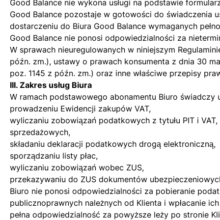
Good Balance nie wykona usługi na podstawie formularz
Good Balance pozostaje w gotowości do świadczenia us
dostarczeniu do Biura Good Balance wymaganych pełno
Good Balance nie ponosi odpowiedzialności za nieterm
W sprawach nieuregulowanych w niniejszym Regulaminie 
późn. zm.), ustawy o prawach konsumenta z dnia 30 maja 
poz. 1145 z późn. zm.) oraz inne właściwe przepisy pra
III. Zakres usług Biura
W ramach podstawowego abonamentu Biuro świadczy usł
prowadzeniu Ewidencji zakupów VAT,
wyliczaniu zobowiązań podatkowych z tytułu PIT i VA
sprzedażowych,
składaniu deklaracji podatkowych drogą elektroniczną,
sporządzaniu listy płac,
wyliczaniu zobowiązań wobec ZUS,
przekazywaniu do ZUS dokumentów ubezpieczeniowyc
Biuro nie ponosi odpowiedzialności za pobieranie poda
publicznoprawnych należnych od Klienta i wpłacanie ic
pełna odpowiedzialność za powyższe leży po stronie Kli