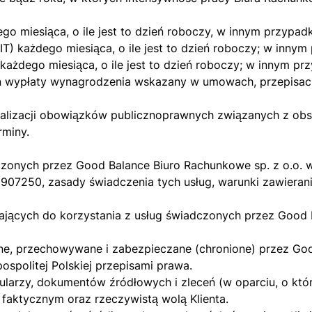
go miesiąca, o ile jest to dzień roboczy, w innym przypad
IT) każdego miesiąca, o ile jest to dzień roboczy; w inny
każdego miesiąca, o ile jest to dzień roboczy; w innym pr
ień wypłaty wynagrodzenia wskazany w umowach, przepisac
realizacji obowiązków publicznoprawnych związanych z ob
rminy.
adczonych przez Good Balance Biuro Rachunkowe sp. z o.o
7250, zasady świadczenia tych usług, warunki zawierani
ających do korzystania z usług świadczonych przez Good 
e, przechowywane i zabezpieczane (chronione) przez Goo
spolitej Polskiej przepisami prawa.
ularzy, dokumentów źródłowych i zleceń (w oparciu, o któ
 faktycznym oraz rzeczywistą wolą Klienta.