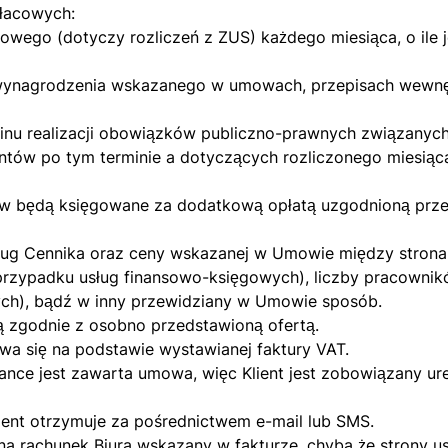
łacowych:
owego (dotyczy rozliczeń z ZUS) każdego miesiąca, o ile 
wynagrodzenia wskazanego w umowach, przepisach wewnęt
nu realizacji obowiązków publiczno-prawnych związanyc
tów po tym terminie a dotyczących rozliczonego miesiąca
w będą księgowane za dodatkową opłatą uzgodnioną przez
dług Cennika oraz ceny wskazanej w Umowie między stron
rzypadku usług finansowo-księgowych), liczby pracownik
h), bądź w inny przewidziany w Umowie sposób.
ą zgodnie z osobno przedstawioną ofertą.
wa się na podstawie wystawianej faktury VAT.
ance jest zawarta umowa, więc Klient jest zobowiązany ur
lient otrzymuje za pośrednictwem e-mail lub SMS.
na rachunek Biura wskazany w fakturze, chyba że strony us