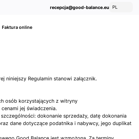
PL
recepcja@good-balance.eu
Faktura online
 niniejszy Regulamin stanowi załącznik.
ch osób korzystających z witryny
cenami jej świadczenia.
 szczególności: dokonanie sprzedaży, datę dokonania
raz dane dotyczące podatnika i nabywcy, jego duplikat
nkowego Good Balance jest wzmożona. Za terminy