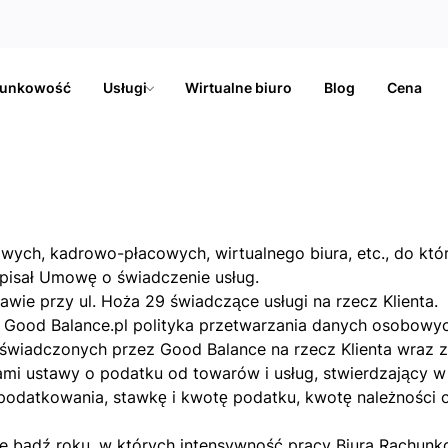
hunkowość
Usługi
Wirtualne biuro
Blog
Cena
h, kadrowo-płacowych, wirtualnego biura, etc., do której
dpisał Umowę o świadczenie usług.
awie przy ul. Hoża 29 świadczące usługi na rzecz Klienta.
ej Good Balance.pl polityka przetwarzania danych osobowy
świadczonych przez Good Balance na rzecz Klienta wraz z 
mi ustawy o podatku od towarów i usług, stwierdzający w
odatkowania, stawkę i kwotę podatku, kwotę należności o
ale bądź roku, w których intensywność pracy Biura Rachu