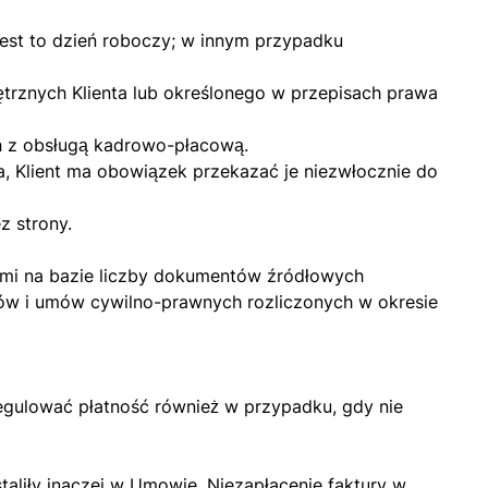
jest to dzień roboczy; w innym przypadku
rznych Klienta lub określonego w przepisach prawa
h z obsługą kadrowo-płacową.
, Klient ma obowiązek przekazać je niezwłocznie do
 strony.
ami na bazie liczby dokumentów źródłowych
ów i umów cywilno-prawnych rozliczonych w okresie
egulować płatność również w przypadku, gdy nie
taliły inaczej w Umowie. Niezapłacenie faktury w