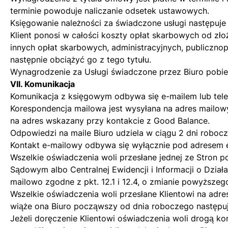
terminie powoduje naliczanie odsetek ustawowych.
Księgowanie należności za świadczone usługi następuje
Klient ponosi w całości koszty opłat skarbowych od z
innych opłat skarbowych, administracyjnych, publiczno
następnie obciążyć go z tego tytułu.
Wynagrodzenie za Usługi świadczone przez Biuro pobie
VII. Komunikacja
Komunikacja z księgowym odbywa się e-mailem lub tel
Korespondencja mailowa jest wysyłana na adres mailo
na adres wskazany przy kontakcie z Good Balance.
Odpowiedzi na maile Biuro udziela w ciągu 2 dni roboc
Kontakt e-mailowy odbywa się wyłącznie pod adresem 
Wszelkie oświadczenia woli przesłane jednej ze Stron 
Sądowym albo Centralnej Ewidencji i Informacji o Dzi
mailowo zgodne z pkt. 12.1 i 12.4, o zmianie powyższeg
Wszelkie oświadczenia woli przesłane Klientowi na ad
wiąże ona Biuro począwszy od dnia roboczego następu
Jeżeli doręczenie Klientowi oświadczenia woli drogą ko