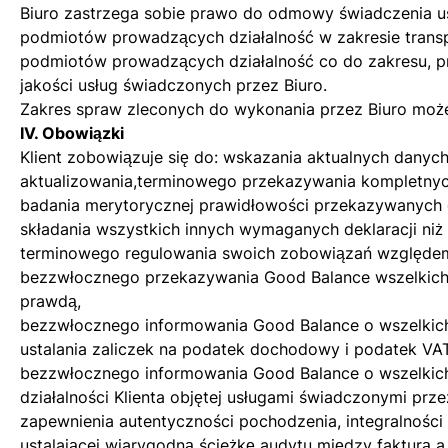
Biuro zastrzega sobie prawo do odmowy świadczenia us
podmiotów prowadzących działalność w zakresie trans
podmiotów prowadzących działalność co do zakresu, pr
jakości usług świadczonych przez Biuro.
Zakres spraw zleconych do wykonania przez Biuro może 
IV. Obowiązki
Klient zobowiązuje się do: wskazania aktualnych danyc
aktualizowania,terminowego przekazywania kompletnyc
badania merytorycznej prawidłowości przekazywanych
składania wszystkich innych wymaganych deklaracji niż 
terminowego regulowania swoich zobowiązań względe
bezzwłocznego przekazywania Good Balance wszelkich 
prawdą,
bezzwłocznego informowania Good Balance o wszelkich
ustalania zaliczek na podatek dochodowy i podatek VAT
bezzwłocznego informowania Good Balance o wszelkich
działalności Klienta objętej usługami świadczonymi prz
zapewnienia autentyczności pochodzenia, integralności 
ustalającej wiarygodną ścieżkę audytu między fakturą 