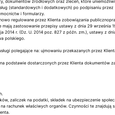
y, dokumentów źródłowych oraz zleceń, które uniemożliwiać
ług (standardowych i dodatkowych) po podpisaniu przez 
mocnictw i formularzy.
inowo regulowane przez Klienta zobowiązania publicznopr
mają zastosowanie przepisy ustawy z dnia 29 września 199
2014 r. (Dz. U. 2014 poz. 827 z późn. zm.), ustawy z dnia 
wa polskiego.
ugi polegające na: ujmowaniu przekazanych przez Klient
T, na podstawie dostarczonych przez Klienta dokumentów
h.
tków, zaliczek na podatki, składek na ubezpieczenie społ
h na rachunek właściwych organów. Czynności te znajdują 
enta.