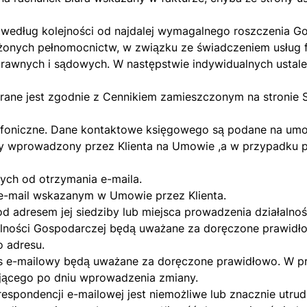
 według kolejności od najdalej wymagalnego roszczenia G
łożonych pełnomocnictw, w związku ze świadczeniem usług
prawnych i sądowych. W następstwie indywidualnych ustaleń
rane jest zgodnie z Cennikiem zamieszczonym na stronie S
efoniczne. Dane kontaktowe księgowego są podane na umo
wy wprowadzony przez Klienta na Umowie ,a w przypadku p
zych od otrzymania e-maila.
e-mail wskazanym w Umowie przez Klienta.
pod adresem jej siedziby lub miejsca prowadzenia działal
ałalności Gospodarczej będą uważane za doręczone prawid
o adresu.
res e-mailowy będą uważane za doręczone prawidłowo. W p
jącego po dniu wprowadzenia zmiany.
respondencji e-mailowej jest niemożliwe lub znacznie utr