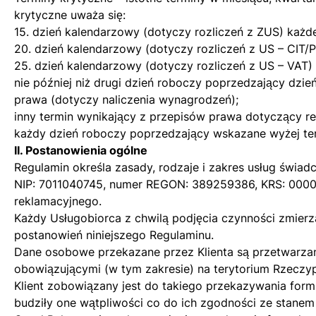
krytyczne uważa się:
15. dzień kalendarzowy (dotyczy rozliczeń z ZUS) każde
20. dzień kalendarzowy (dotyczy rozliczeń z US – CIT/P
25. dzień kalendarzowy (dotyczy rozliczeń z US – VAT) 
nie później niż drugi dzień roboczy poprzedzający dz
prawa (dotyczy naliczenia wynagrodzeń);
inny termin wynikający z przepisów prawa dotyczący 
każdy dzień roboczy poprzedzający wskazane wyżej te
II. Postanowienia ogólne
Regulamin określa zasady, rodzaje i zakres usług świ
NIP: 7011040745, numer REGON: 389259386, KRS: 000090
reklamacyjnego.
Każdy Usługobiorca z chwilą podjęcia czynności zmierz
postanowień niniejszego Regulaminu.
Dane osobowe przekazane przez Klienta są przetwarzan
obowiązującymi (w tym zakresie) na terytorium Rzeczypo
Klient zobowiązany jest do takiego przekazywania form
budziły one wątpliwości co do ich zgodności ze stanem