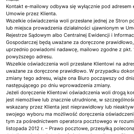
Kontakt e-mailowy odbywa się wyłącznie pod adresem
Umowie przez Klienta.
Wszelkie oświadczenia woli przesłane jednej ze Stron p
lub miejsca prowadzenia działalności ujawnionym w U
Rejestrze Sądowym albo Centralnej Ewidencji i Informacj
Gospodarczej będą uważane za doręczone prawidłowo, 
uprzednio powiadomi nadawcę, mailowo zgodne z pkt. 12
powyższego adresu.
Wszelkie oświadczenia woli przesłane Klientowi na adr
uważane za doręczone prawidłowo. W przypadku dokona
zmiany tego adresu, wiąże ona Biuro począwszy od dn
następującego po dniu wprowadzenia zmiany.
Jeżeli doręczenie Klientowi oświadczenia woli drogą ko
jest niemożliwe lub znacznie utrudnione, w szczególnoś
wskazany przez Klienta jest nieprawidłowy lub nieaktyw
swojego wyboru ma możliwość doręczenia oświadczenia
tym za pośrednictwem operatora pocztowego w rozumi
listopada 2012 r. – Prawo pocztowe, przesyłką poleconą