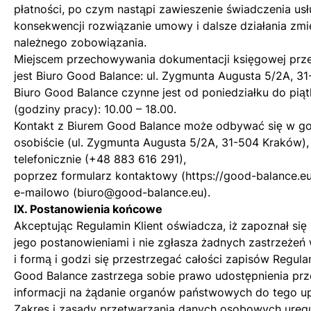
płatności, po czym nastąpi zawieszenie świadczenia usłu
konsekwencji rozwiązanie umowy i dalsze działania zmi
należnego zobowiązania.
Miejscem przechowywania dokumentacji księgowej prze
jest Biuro Good Balance: ul. Zygmunta Augusta 5/2A, 3
Biuro Good Balance czynne jest od poniedziałku do pią
(godziny pracy): 10.00 – 18.00.
Kontakt z Biurem Good Balance może odbywać się w go
osobiście (ul. Zygmunta Augusta 5/2A, 31-504 Kraków),
telefonicznie (
+48 883 616 291
),
poprzez formularz kontaktowy (
https://good-balance.eu
e-mailowo (
biuro@good-balance.eu
).
IX. Postanowienia końcowe
Akceptując Regulamin Klient oświadcza, iż zapoznał się
jego postanowieniami i nie zgłasza żadnych zastrzeżeń 
i formą i godzi się przestrzegać całości zapisów Regula
Good Balance zastrzega sobie prawo udostępnienia prze
informacji na żądanie organów państwowych do tego u
Zakres i zasady przetwarzania danych osobowych ureg