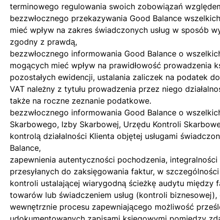
terminowego regulowania swoich zobowiązań względe
bezzwłocznego przekazywania Good Balance wszelkich
mieć wpływ na zakres świadczonych usług w sposób wyc
zgodny z prawdą,
bezzwłocznego informowania Good Balance o wszelkic
mogących mieć wpływ na prawidłowość prowadzenia k
pozostałych ewidencji, ustalania zaliczek na podatek 
VAT należny z tytułu prowadzenia przez niego działalno
także na roczne zeznanie podatkowe.
bezzwłocznego informowania Good Balance o wszelkic
Skarbowego, Izby Skarbowej, Urzędu Kontroli Skarbowe
kontrolą działalności Klienta objętej usługami świadcz
Balance,
zapewnienia autentyczności pochodzenia, integralności t
przesyłanych do zaksięgowania faktur, w szczególnośc
kontroli ustalającej wiarygodną ścieżkę audytu między 
towarów lub świadczeniem usług (kontroli biznesowej),
wewnętrznie procesu zapewniającego możliwość prześl
udokumentowanych zapisami księgowymi pomiędzy zd