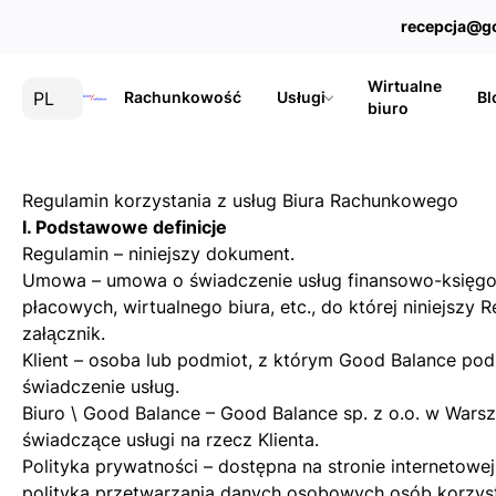
recepcja@g
Wirtualne
PL
Rachunkowość
Usługi
Bl
biuro
Regulamin korzystania z usług Biura Rachunkowego
I. Podstawowe definicje
Regulamin – niniejszy dokument.
Umowa – umowa o świadczenie usług finansowo-księg
płacowych, wirtualnego biura, etc., do której niniejszy 
załącznik.
Klient – osoba lub podmiot, z którym Good Balance po
świadczenie usług.
Biuro \ Good Balance – Good Balance sp. z o.o. w Warsz
świadczące usługi na rzecz Klienta.
Polityka prywatności – dostępna na stronie internetowe
polityka przetwarzania danych osobowych osób korzyst