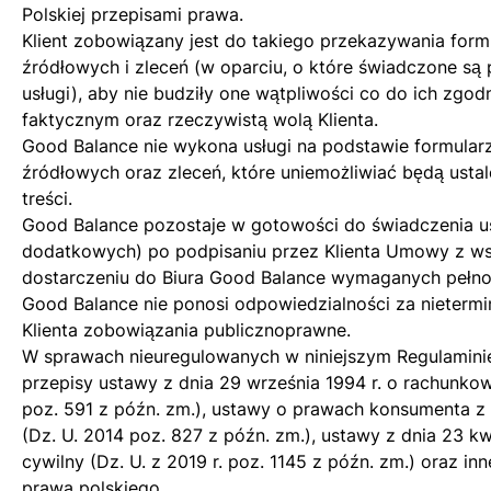
Polskiej przepisami prawa.
Klient zobowiązany jest do takiego przekazywania for
źródłowych i zleceń (w oparciu, o które świadczone są
usługi), aby nie budziły one wątpliwości co do ich zgo
faktycznym oraz rzeczywistą wolą Klienta.
Good Balance nie wykona usługi na podstawie formula
źródłowych oraz zleceń, które uniemożliwiać będą ustal
treści.
Good Balance pozostaje w gotowości do świadczenia u
dodatkowych) po podpisaniu przez Klienta Umowy z wsz
dostarczeniu do Biura Good Balance wymaganych pełno
Good Balance nie ponosi odpowiedzialności za nieterm
Klienta zobowiązania publicznoprawne.
W sprawach nieuregulowanych w niniejszym Regulamini
przepisy ustawy z dnia 29 września 1994 r. o rachunkow
poz. 591 z późn. zm.), ustawy o prawach konsumenta z 
(Dz. U. 2014 poz. 827 z późn. zm.), ustawy z dnia 23 kw
cywilny (Dz. U. z 2019 r. poz. 1145 z późn. zm.) oraz in
prawa polskiego.