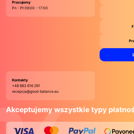
Pracujemy
Pn - Pt 09:00 - 17:00
F
Pr
Kontakty
+48 883 616 291
recepcja@good-balance.eu
Akceptujemy wszystkie typy płatnoś