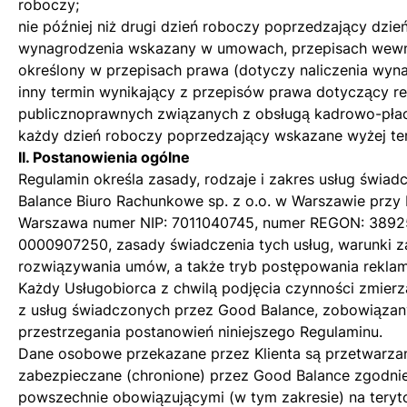
roboczy;
nie później niż drugi dzień roboczy poprzedzający dzie
wynagrodzenia wskazany w umowach, przepisach wewnę
określony w przepisach prawa (dotyczy naliczenia wyn
inny termin wynikający z przepisów prawa dotyczący r
publicznoprawnych związanych z obsługą kadrowo-pła
każdy dzień roboczy poprzedzający wskazane wyżej te
II. Postanowienia ogólne
Regulamin określa zasady, rodzaje i zakres usług świa
Balance Biuro Rachunkowe sp. z o.o. w Warszawie przy
Warszawa numer NIP: 7011040745, numer REGON: 3892
0000907250, zasady świadczenia tych usług, warunki za
rozwiązywania umów, a także tryb postępowania rekla
Każdy Usługobiorca z chwilą podjęcia czynności zmierz
z usług świadczonych przez Good Balance, zobowiązany
przestrzegania postanowień niniejszego Regulaminu.
Dane osobowe przekazane przez Klienta są przetwarza
zabezpieczane (chronione) przez Good Balance zgodnie 
powszechnie obowiązującymi (w tym zakresie) na teryt