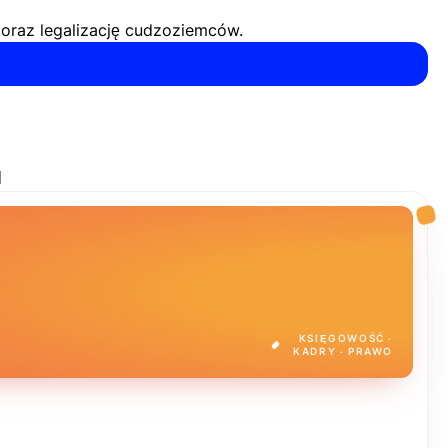
i oraz legalizację cudzoziemców.
u
KSIĘGOWOŚĆ ·
KADRY · PRAWO