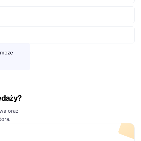
 może
edaży?
twa oraz
tora.