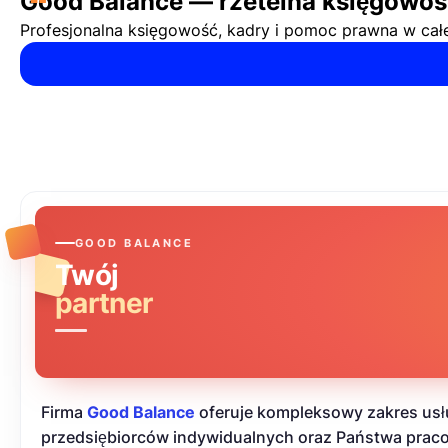
“
Good Balance — rzetelna księgowość
Profesjonalna księgowość, kadry i pomoc prawna w całej
GOOD BALANCE
Twój
partner
Firma
Good Balance
oferuje kompleksowy zakres usł
przedsiębiorców indywidualnych oraz Państwa pra