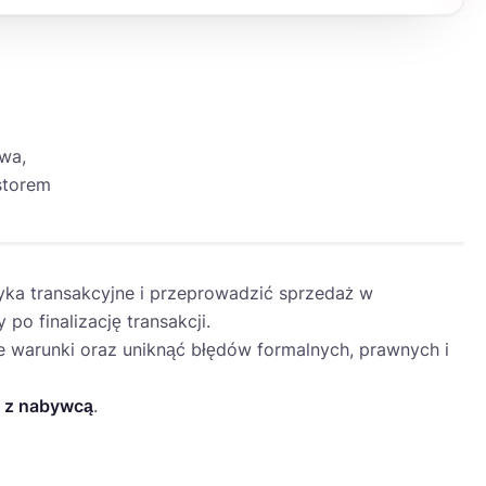
wa,
storem
SPRZEDAŻ FIRMY
zyka transakcyjne i przeprowadzić sprzedaż w
po finalizację transakcji.
e warunki oraz uniknąć błędów formalnych, prawnych i
i z nabywcą
.