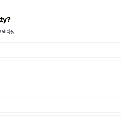
aży?
sakcję,