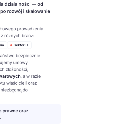
a działalności — od
ż po rozwój i skalowanie
widłowego prowadzenia
 z różnych branż:
mia
sektor IT
aństwo bezpiecznie i
otujemy umowy
ch złożoności,
warowych
, a w razie
tu właścicieli oraz
 niezbędną do
o prawne oraz
.