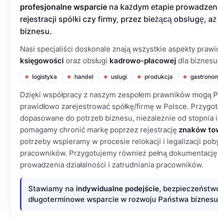
profesjonalne wsparcie
na każdym etapie prowadzeni
rejestracji spółki czy firmy, przez bieżącą obsługę, a
biznesu.
Nasi specjaliści doskonale znają wszystkie aspekty pra
księgowości
oraz obsługi
kadrowo-płacowej
dla biznesu
logistyka
handel
usługi
produkcja
gastrono
Dzięki współpracy z naszym zespołem prawników mogą P
prawidłowo zarejestrować spółkę/firmę w Polsce. Przyg
dopasowane do potrzeb biznesu, niezależnie od stopnia i
pomagamy chronić markę poprzez rejestrację
znaków to
potrzeby wspieramy w procesie relokacji i legalizacji poby
pracowników. Przygotujemy również pełną dokumentację
prowadzenia działalności i zatrudniania pracowników.
Stawiamy na
indywidualne podejście
, bezpieczeństw
długoterminowe wsparcie w rozwoju Państwa biznesu