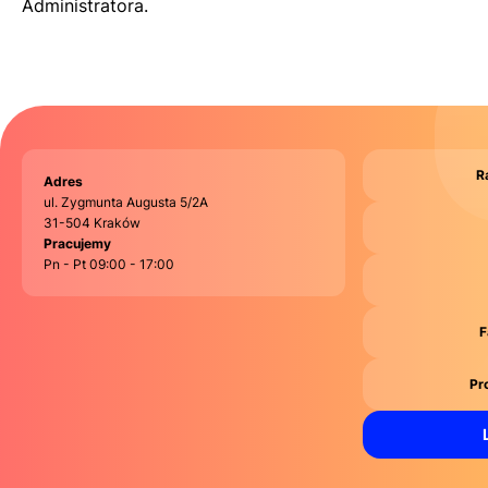
Administratora.
R
Adres
ul. Zygmunta Augusta 5/2A
31-504 Kraków
Pracujemy
Pn - Pt 09:00 - 17:00
F
Pr