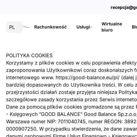
recepcja@g
Wirtualne
PL
Rachunkowość
Usługi
Bl
biuro
POLITYKA COOKIES
Korzystamy z plików cookies w celu poprawienia efekty
zaproponowania Użytkownikowi coraz doskonalszych fu
internetowego www.
https://good-balance.eu/pl/
(dalej
bardziej dopasowanych do Użytkownika treści. W celu 
przejrzystości działań zostaje przyjęta niniejsza Polityk
szczegółowe zasady korzystania przez Serwis interneto
Dane za pomocą plików cookies gromadzone są przez 
- Księgowych "GOOD BALANCE" Good Balance Sp.z.o.o,
Warszawa numer NIP: 7011040745, numer REGON: 3892
0000907250. W przypadku stwierdzenia, że dane zawart
danymi osobowymi Firmę Usług Finansowo - Księgow