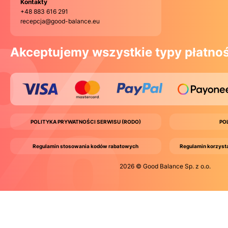
Kontakty
+48 883 616 291
recepcja@good-balance.eu
Akceptujemy wszystkie typy płatnoś
POLITYKA PRYWATNOŚCI SERWISU (RODO)
PO
Regulamin stosowania kodów rabatowych
Regulamin korzyst
2026 © Good Balance Sp. z o.o.