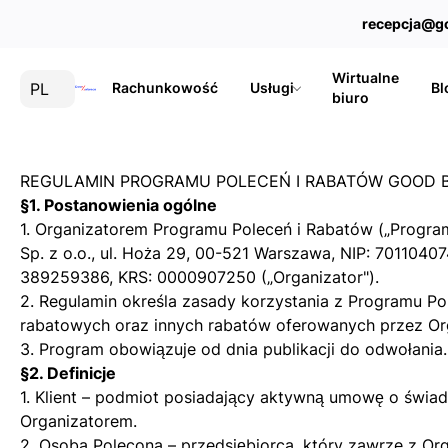
recepcja@g
Wirtualne
PL
Rachunkowość
Usługi
Bl
biuro
REGULAMIN PROGRAMU POLECEŃ I RABATÓW GOOD 
§1. Postanowienia ogólne
1. Organizatorem Programu Poleceń i Rabatów („Progra
Sp. z o.o., ul. Hoża 29, 00-521 Warszawa, NIP: 7011040
389259386, KRS: 0000907250 („Organizator").
2. Regulamin określa zasady korzystania z Programu P
rabatowych oraz innych rabatów oferowanych przez Or
3. Program obowiązuje od dnia publikacji do odwołania.
§2. Definicje
1. Klient – podmiot posiadający aktywną umowę o świad
Organizatorem.
2. Osoba Polecona – przedsiębiorca, który zawrze z O