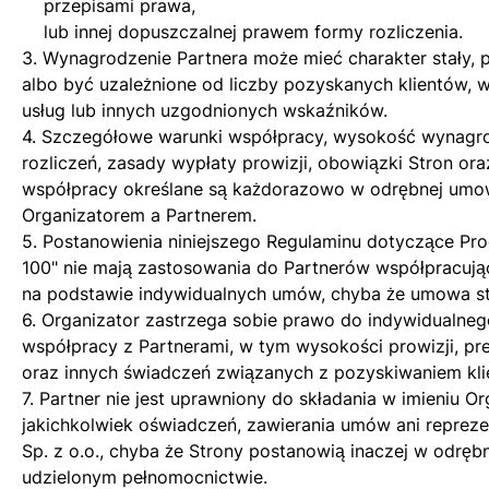
przepisami prawa,
lub innej dopuszczalnej prawem formy rozliczenia.
3. Wynagrodzenie Partnera może mieć charakter stały, 
albo być uzależnione od liczby pozyskanych klientów, 
usług lub innych uzgodnionych wskaźników.
4. Szczegółowe warunki współpracy, wysokość wynagr
rozliczeń, zasady wypłaty prowizji, obowiązki Stron or
współpracy określane są każdorazowo w odrębnej umo
Organizatorem a Partnerem.
5. Postanowienia niniejszego Regulaminu dotyczące Pr
100" nie mają zastosowania do Partnerów współpracuj
na podstawie indywidualnych umów, chyba że umowa st
6. Organizator zastrzega sobie prawo do indywidualneg
współpracy z Partnerami, w tym wysokości prowizji, pr
oraz innych świadczeń związanych z pozyskiwaniem kli
7. Partner nie jest uprawniony do składania w imieniu O
jakichkolwiek oświadczeń, zawierania umów ani reprez
Sp. z o.o., chyba że Strony postanowią inaczej w odręb
udzielonym pełnomocnictwie.