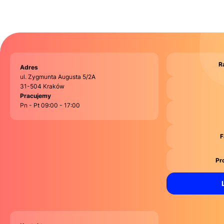
R
Adres
ul. Zygmunta Augusta 5/2A
31-504 Kraków
Pracujemy
Pn - Pt 09:00 - 17:00
F
Pr