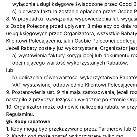
wyłącznie usługi księgowe świadczone przez Good Bal
c) pierwsza faktura zostanie opłacona przez Osobę P
8. W przypadku rozwiązania, wypowiedzenia lub wygaś
z Osobą Poleconą przed upływem 3 miesięcy od dnia r
usług księgowych przez Organizatora, wszystkie Rabat
Klientowi Polecającemu, jak i Osobie Poleconej podlega
Jeżeli Rabaty zostały już wykorzystane, Organizator jes
a) wystawienia faktury korygującej lub dokumentu r
obejmującego wartość wykorzystanych Rabatów,
lub
b) doliczenia równowartości wykorzystanych Rabatów
VAT wystawionej odpowiednio Klientowi Polecającemu
9. Postanowienia ust. 9 nie mają zastosowania, jeżeli 
nastąpiło z przyczyn leżących wyłącznie po stronie Org
10. Organizator może odmówić naliczenia rabatu w prz
Regulaminu.
§5. Kody rabatowe
1. Kody mogą być przekazywane przez Partnerów lub Or
2. Każdy kod może zostać wykorzystany tylko raz.