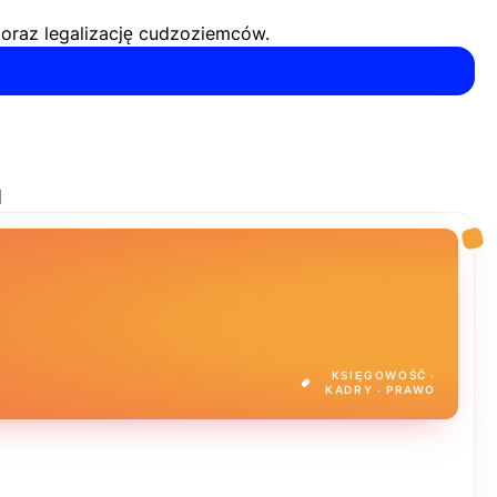
i oraz legalizację cudzoziemców.
u
KSIĘGOWOŚĆ ·
KADRY · PRAWO