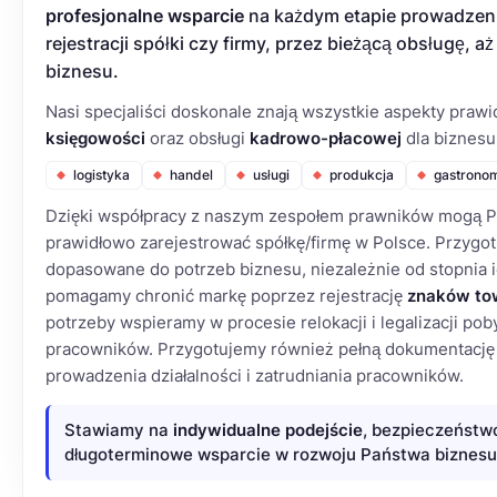
profesjonalne wsparcie
na każdym etapie prowadzeni
rejestracji spółki czy firmy, przez bieżącą obsługę, a
biznesu.
Nasi specjaliści doskonale znają wszystkie aspekty pra
księgowości
oraz obsługi
kadrowo-płacowej
dla biznesu
logistyka
handel
usługi
produkcja
gastrono
Dzięki współpracy z naszym zespołem prawników mogą P
prawidłowo zarejestrować spółkę/firmę w Polsce. Przyg
dopasowane do potrzeb biznesu, niezależnie od stopnia i
pomagamy chronić markę poprzez rejestrację
znaków to
potrzeby wspieramy w procesie relokacji i legalizacji poby
pracowników. Przygotujemy również pełną dokumentację
prowadzenia działalności i zatrudniania pracowników.
Stawiamy na
indywidualne podejście
, bezpieczeństw
długoterminowe wsparcie w rozwoju Państwa biznesu