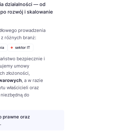
a działalności — od
ż po rozwój i skalowanie
widłowego prowadzenia
 z różnych branż:
mia
sektor IT
aństwo bezpiecznie i
otujemy umowy
ch złożoności,
warowych
, a w razie
tu właścicieli oraz
 niezbędną do
o prawne oraz
.