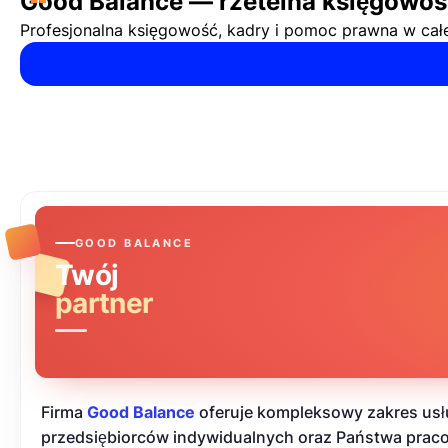
“
Good Balance — rzetelna księgowość
Profesjonalna księgowość, kadry i pomoc prawna w całej
GOOD BALANCE
Twój
partner
Firma
Good Balance
oferuje kompleksowy zakres usł
przedsiębiorców indywidualnych oraz Państwa pra