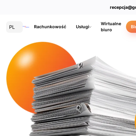
recepcja@g
Wirtualne
PL
Rachunkowość
Usługi
Bl
biuro