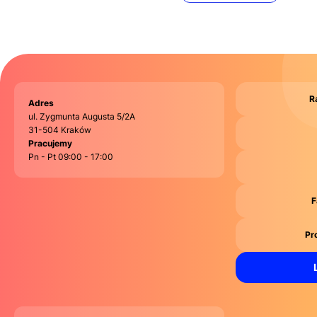
R
Adres
ul. Zygmunta Augusta 5/2A
31-504 Kraków
Pracujemy
Pn - Pt 09:00 - 17:00
F
Pr