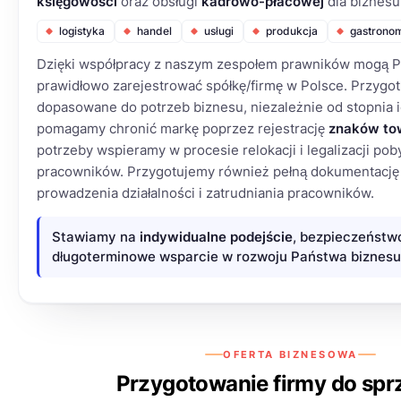
księgowości
oraz obsługi
kadrowo-płacowej
dla biznesu
logistyka
handel
usługi
produkcja
gastrono
Dzięki współpracy z naszym zespołem prawników mogą P
prawidłowo zarejestrować spółkę/firmę w Polsce. Przyg
dopasowane do potrzeb biznesu, niezależnie od stopnia i
pomagamy chronić markę poprzez rejestrację
znaków to
potrzeby wspieramy w procesie relokacji i legalizacji poby
pracowników. Przygotujemy również pełną dokumentację
prowadzenia działalności i zatrudniania pracowników.
Stawiamy na
indywidualne podejście
, bezpieczeństw
długoterminowe wsparcie w rozwoju Państwa biznesu
OFERTA BIZNESOWA
Przygotowanie firmy do spr