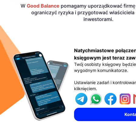
W
Good Balance
pomagamy uporządkować firmę 
ograniczyć ryzyka i przygotować właściciel
inwestorami.
Natychmiastowe połączen
księgowym jest teraz zaw
Twój osobisty księgowy będzi
wygodnym komunikatorze.
Ustawianie zadań i kontrolowa
kliknięciem.
Konta