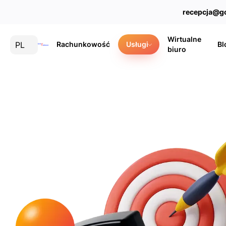
recepcja@g
Wirtualne
PL
Rachunkowość
Usługi
Bl
biuro