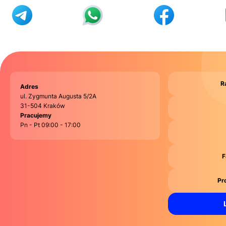
R
Adres
ul. Zygmunta Augusta 5/2A
31-504 Kraków
Pracujemy
Pn - Pt 09:00 - 17:00
F
Pr