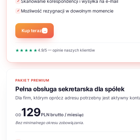
Skanowanie korespondencji i wysyłka na e-mail
✓
Możliwość rezygnacji w dowolnym momencie
✓
Kup teraz
→
★★★★★
4.9/5 — opinie naszych klientów
PAKIET PREMIUM
Pełna obsługa sekretarska dla spółek
Dla firm, którym oprócz adresu potrzebny jest aktywny konta
129
PLN brutto / miesiąc
OD
Bez minimalnego okresu zobowiązania.