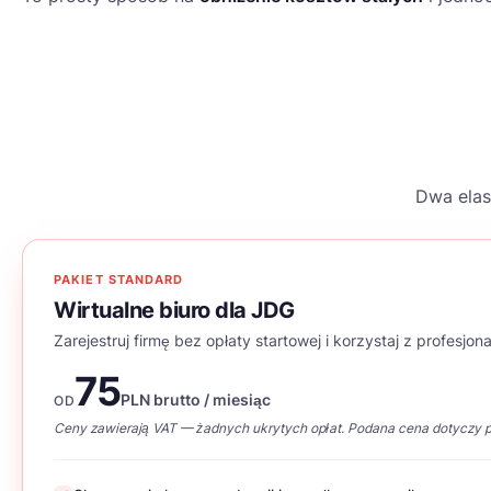
@
Dwa elas
PAKIET STANDARD
Wirtualne biuro dla JDG
Zarejestruj firmę bez opłaty startowej i korzystaj z profesjo
75
PLN brutto / miesiąc
OD
Ceny zawierają VAT — żadnych ukrytych opłat. Podana cena dotyczy pł