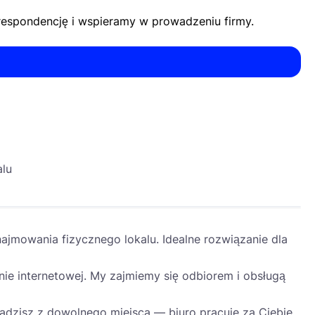
korespondencję i wspieramy w prowadzeniu firmy.
alu
WIRTUALNE BIURO
jmowania fizycznego lokalu. Idealne rozwiązanie dla
ie internetowej. My zajmiemy się odbiorem i obsługą
adzisz z dowolnego miejsca — biuro pracuje za Ciebie.