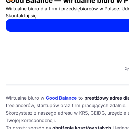
“
Good Balance — wirtualne biuro w P
Wirtualne biuro dla firm i przedsiębiorców w Polsce. U
Skontaktuj się.
Pr
Wirtualne biuro w
Good Balance
to
prestiżowy adres dl
freelancerów, startupów oraz firm pracujących zdalnie.
Skorzystasz z naszego adresu w KRS, CEIDG, urzędzie s
Twojej korespondencji.
To prosty sposób na
obniżenie kosztów stałych
i jedno