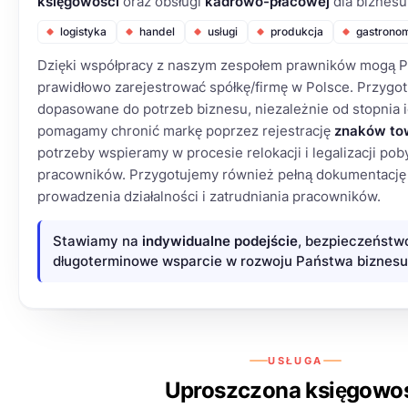
księgowości
oraz obsługi
kadrowo-płacowej
dla biznesu
logistyka
handel
usługi
produkcja
gastrono
Dzięki współpracy z naszym zespołem prawników mogą P
prawidłowo zarejestrować spółkę/firmę w Polsce. Przyg
dopasowane do potrzeb biznesu, niezależnie od stopnia i
pomagamy chronić markę poprzez rejestrację
znaków to
potrzeby wspieramy w procesie relokacji i legalizacji poby
pracowników. Przygotujemy również pełną dokumentację
prowadzenia działalności i zatrudniania pracowników.
Stawiamy na
indywidualne podejście
, bezpieczeństw
długoterminowe wsparcie w rozwoju Państwa biznesu
USŁUGA
Uproszczona księgowo