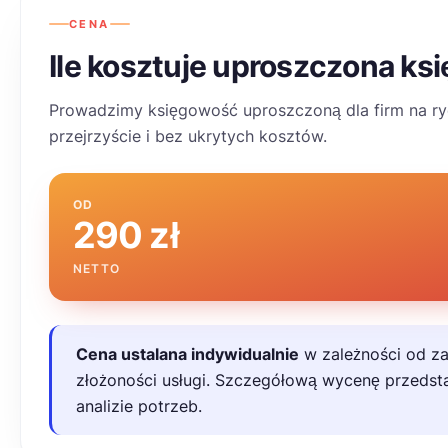
CENA
Ile kosztuje uproszczona k
Prowadzimy księgowość uproszczoną dla firm na ryc
przejrzyście i bez ukrytych kosztów.
OD
od 290 zł netto
290 zł
NETTO
Cena ustalana indywidualnie
w zależności od za
złożoności usługi. Szczegółową wycenę przeds
analizie potrzeb.