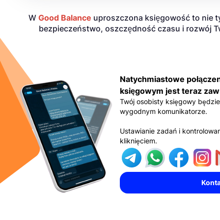
W
Good Balance
uproszczona księgowość to nie ty
bezpieczeństwo, oszczędność czasu i rozwój T
Natychmiastowe połączen
księgowym jest teraz zaw
Twój osobisty księgowy będzi
wygodnym komunikatorze.
Ustawianie zadań i kontrolowa
kliknięciem.
Konta