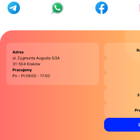
R
Adres
ul. Zygmunta Augusta 5/2A
31-504 Kraków
Pracujemy
Pn - Pt 09:00 - 17:00
F
Pr