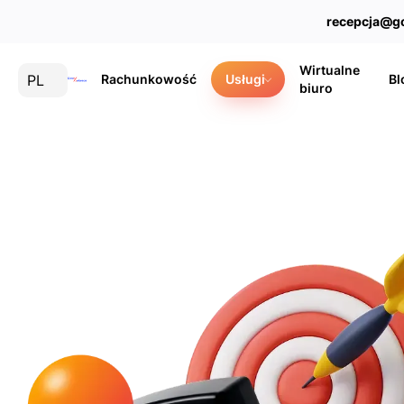
recepcja@g
Wirtualne
PL
Rachunkowość
Usługi
Bl
biuro