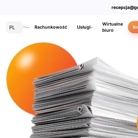
recepcja@g
Wirtualne
PL
Rachunkowość
Usługi
Bl
biuro