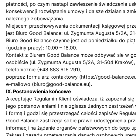
płatności, po czym nastąpi zawieszenie świadczenia usłu
konsekwencji rozwiązanie umowy i dalsze działania zmi
należnego zobowiązania.
Miejscem przechowywania dokumentacji księgowej prze
jest Biuro Good Balance: ul. Zygmunta Augusta 5/2A, 3
Biuro Good Balance czynne jest od poniedziałku do pią
(godziny pracy): 10.00 – 18.00.
Kontakt z Biurem Good Balance może odbywać się w go
osobiście (ul. Zygmunta Augusta 5/2A, 31-504 Kraków),
telefonicznie (
+48 883 616 291
),
poprzez formularz kontaktowy (
https://good-balance.eu
e-mailowo (
biuro@good-balance.eu
).
IX. Postanowienia końcowe
Akceptując Regulamin Klient oświadcza, iż zapoznał się
jego postanowieniami i nie zgłasza żadnych zastrzeżeń 
i formą i godzi się przestrzegać całości zapisów Regula
Good Balance zastrzega sobie prawo udostępnienia prze
informacji na żądanie organów państwowych do tego u
Zakres i zasady przetwarzania danych osobowych ureg