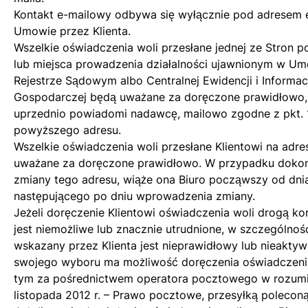
Kontakt e-mailowy odbywa się wyłącznie pod adresem
Umowie przez Klienta.
Wszelkie oświadczenia woli przesłane jednej ze Stron p
lub miejsca prowadzenia działalności ujawnionym w U
Rejestrze Sądowym albo Centralnej Ewidencji i Informacj
Gospodarczej będą uważane za doręczone prawidłowo, 
uprzednio powiadomi nadawcę, mailowo zgodne z pkt. 12
powyższego adresu.
Wszelkie oświadczenia woli przesłane Klientowi na adr
uważane za doręczone prawidłowo. W przypadku dokona
zmiany tego adresu, wiąże ona Biuro począwszy od dn
następującego po dniu wprowadzenia zmiany.
Jeżeli doręczenie Klientowi oświadczenia woli drogą ko
jest niemożliwe lub znacznie utrudnione, w szczególnoś
wskazany przez Klienta jest nieprawidłowy lub nieaktyw
swojego wyboru ma możliwość doręczenia oświadczenia
tym za pośrednictwem operatora pocztowego w rozumi
listopada 2012 r. – Prawo pocztowe, przesyłką poleconą