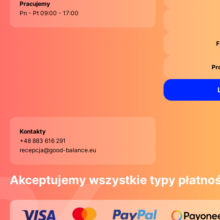
Pracujemy
Pn - Pt 09:00 - 17:00
F
Pr
Kontakty
+48 883 616 291
recepcja@good-balance.eu
Akceptujemy wszystkie typy płatnoś