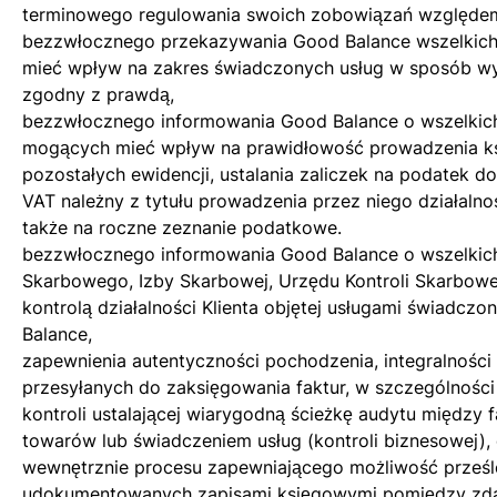
terminowego regulowania swoich zobowiązań względe
bezzwłocznego przekazywania Good Balance wszelkich
mieć wpływ na zakres świadczonych usług w sposób wyc
zgodny z prawdą,
bezzwłocznego informowania Good Balance o wszelkic
mogących mieć wpływ na prawidłowość prowadzenia k
pozostałych ewidencji, ustalania zaliczek na podatek 
VAT należny z tytułu prowadzenia przez niego działalno
także na roczne zeznanie podatkowe.
bezzwłocznego informowania Good Balance o wszelkic
Skarbowego, Izby Skarbowej, Urzędu Kontroli Skarbowe
kontrolą działalności Klienta objętej usługami świadcz
Balance,
zapewnienia autentyczności pochodzenia, integralności t
przesyłanych do zaksięgowania faktur, w szczególnośc
kontroli ustalającej wiarygodną ścieżkę audytu między 
towarów lub świadczeniem usług (kontroli biznesowej),
wewnętrznie procesu zapewniającego możliwość prześl
udokumentowanych zapisami księgowymi pomiędzy zd