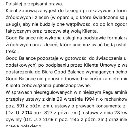
Polskiej przepisami prawa.
Klient zobowiązany jest do takiego przekazywania for
źródłowych i zleceń (w oparciu, o które świadczone są
usługi), aby nie budziły one wątpliwości co do ich zgo
faktycznym oraz rzeczywistą wolą Klienta.
Good Balance nie wykona usługi na podstawie formula
źródłowych oraz zleceń, które uniemożliwiać będą ustal
treści.
Good Balance pozostaje w gotowości do świadczenia u
dodatkowych) po podpisaniu przez Klienta Umowy z wsz
dostarczeniu do Biura Good Balance wymaganych pełno
Good Balance nie ponosi odpowiedzialności za nieterm
Klienta zobowiązania publicznoprawne.
W sprawach nieuregulowanych w niniejszym Regulamini
przepisy ustawy z dnia 29 września 1994 r. o rachunkow
poz. 591 z późn. zm.), ustawy o prawach konsumenta z 
(Dz. U. 2014 poz. 827 z późn. zm.), ustawy z dnia 23 kw
cywilny (Dz. U. z 2019 r. poz. 1145 z późn. zm.) oraz in
prawa polskiego.