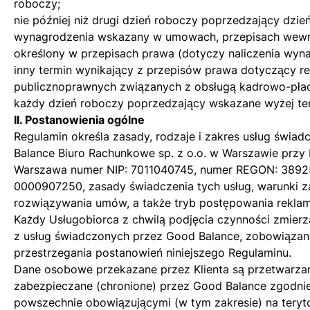
roboczy;
nie później niż drugi dzień roboczy poprzedzający dzie
wynagrodzenia wskazany w umowach, przepisach wewnę
określony w przepisach prawa (dotyczy naliczenia wyn
inny termin wynikający z przepisów prawa dotyczący r
publicznoprawnych związanych z obsługą kadrowo-pła
każdy dzień roboczy poprzedzający wskazane wyżej te
II. Postanowienia ogólne
Regulamin określa zasady, rodzaje i zakres usług świa
Balance Biuro Rachunkowe sp. z o.o. w Warszawie przy
Warszawa numer NIP: 7011040745, numer REGON: 3892
0000907250, zasady świadczenia tych usług, warunki za
rozwiązywania umów, a także tryb postępowania rekla
Każdy Usługobiorca z chwilą podjęcia czynności zmierz
z usług świadczonych przez Good Balance, zobowiązany
przestrzegania postanowień niniejszego Regulaminu.
Dane osobowe przekazane przez Klienta są przetwarza
zabezpieczane (chronione) przez Good Balance zgodnie 
powszechnie obowiązującymi (w tym zakresie) na teryt