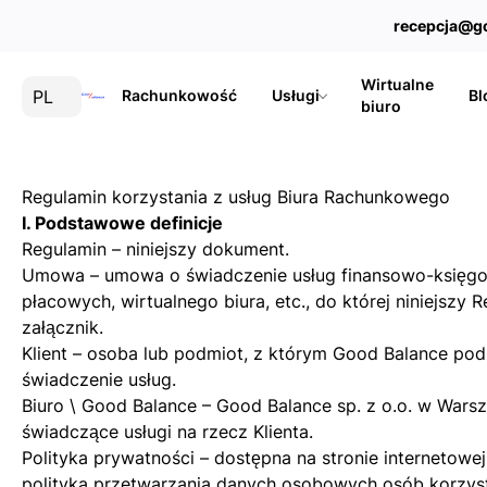
recepcja@g
Wirtualne
PL
Rachunkowość
Usługi
Bl
biuro
Regulamin korzystania z usług Biura Rachunkowego
I. Podstawowe definicje
Regulamin – niniejszy dokument.
Umowa – umowa o świadczenie usług finansowo-księg
płacowych, wirtualnego biura, etc., do której niniejszy 
załącznik.
Klient – osoba lub podmiot, z którym Good Balance po
świadczenie usług.
Biuro \ Good Balance – Good Balance sp. z o.o. w Warsz
świadczące usługi na rzecz Klienta.
Polityka prywatności – dostępna na stronie internetowe
polityka przetwarzania danych osobowych osób korzyst