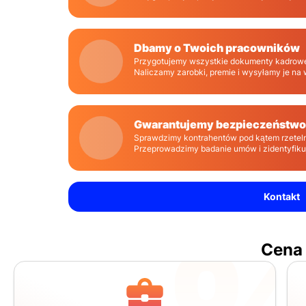
Dbamy o Twoich pracowników
Przygotujemy wszystkie dokumenty kadrowe 
Naliczamy zarobki, premie i wysyłamy je na
Gwarantujemy bezpieczeństwo
Sprawdzimy kontrahentów pod kątem rzeteln
Przeprowadzimy badanie umów i zidentyfik
Kontakt
Cena