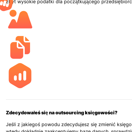
zbyt wysokie podatki dla początkującego przedsiębiorc
Zdecydowałeś się na outsourcing księgowości?
Jeśli z jakiegoś powodu zdecydujesz się zmienić księg
wtedy dokładnie zaakceptujemy bazę danych, sprawdz