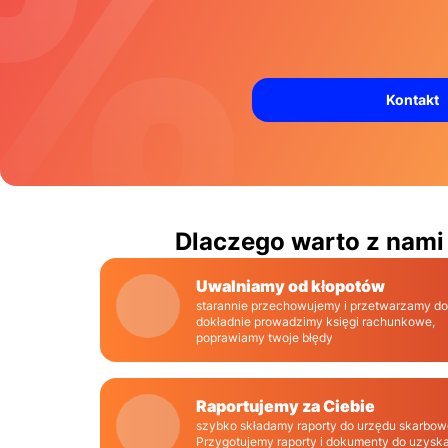
Kontakt
Dlaczego warto z nam
Uwalniamy od kłopotów
starannie przechowujemy i przetwarzamy d
dokładnie prowadzimy księgi rachunkowe,
poprawiamy twoje błędy
Raportujemy za Ciebie
szybko składamy raporty do urzędu skarbow
Przygotujemy raporty i dokumenty do uzyskan