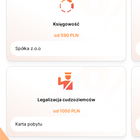
Księgowość
od 590 PLN
Spółka z.o.o
Legalizacja cudzoziemców
od 1050 PLN
Karta pobytu